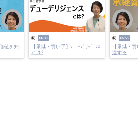
06:38
05:56
価値を知
【承継・買い手】ﾃﾞｭｰﾃﾞﾘｼﾞｪﾝｽ
【承継・買
とは?
達する