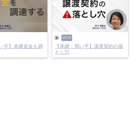
09:29
い手】承継資金を調
【承継・買い手】譲渡契約の落
とし穴