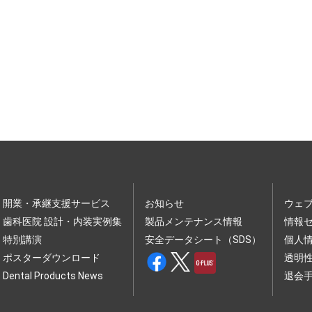
開業・承継支援サービス
お知らせ
ウェ
歯科医院 設計・内装実例集
製品メンテナンス情報
情報
特別講演
安全データシート（SDS）
個人
ポスターダウンロード
透明
Dental Products News
退会