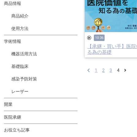
商品情報
商品紹介
使用方法
10:36
学術情報
【承継・買い手】医院
る為の基礎
機器活用方法
基礎臨床
1
2
3
4
感染予防対策
レーザー
開業
医院承継
お役立ち記事