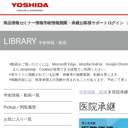
商品情報
セミナー情報
学術情報
開業・承継
お客様サポート
ログイン
LIBRARY
学術情報・動画
※動画をご覧いただくには、Microsoft Edge、Mozilla FireFox、Googl
またJavaScript、Cookieが使用できる状態でご利用ください。
※本サイトに掲載されている記事・画像等の無断複製、転載を禁じます。
※掲載内容には、執筆者個人の見解が含まれることがあります。予めご了承く
学術情報・動画
医院承
学術情報・動画一覧
医院承継
Pickup／閲覧履歴
お気に入り一覧