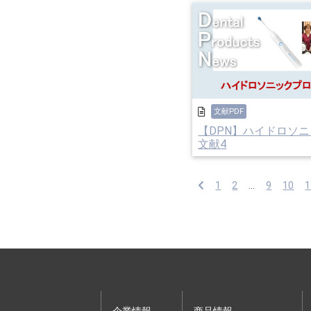
文献PDF
【DPN】ハイドロソ
文献4
1
2
...
9
10
1