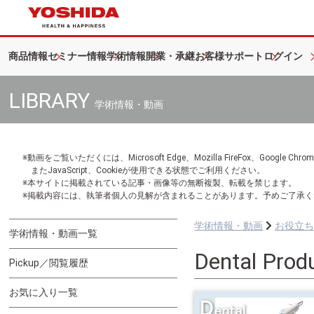
商品情報
セミナー情報
学術情報
開業・承継
お客様サポート
ログイン
LIBRARY
学術情報・動画
※動画をご覧いただくには、Microsoft Edge、Mozilla FireFox、Googl
またJavaScript、Cookieが使用できる状態でご利用ください。
※本サイトに掲載されている記事・画像等の無断複製、転載を禁じます。
※掲載内容には、執筆者個人の見解が含まれることがあります。予めご了承く
学術情報・動画
お役立
学術情報・動画一覧
Dental Prod
Pickup／閲覧履歴
お気に入り一覧