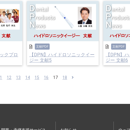
文献PDF
文献PDF
ニックプロ
【DPN】ハイドロソニックイー
【DPN】
ジー 文献5
ジー 文献6
1
12
13
14
15
16
17
18