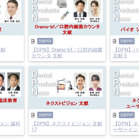
文献PDF
文献PDF
文献
【DPN】Oramo-bf／口腔内細菌
【DPN】バ
カウンタ 文献
文献 5
文献PDF
文献PDF
ョン 歯科
【DPN】ネクストビジョン 文献
【DPN】
17
ーザーインタ.