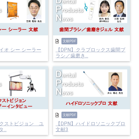
文献PDF
イオ シー シーラー
【DPN】クラプロックス歯間ブ
ラシ／歯磨き...
文献PDF
ネクストビジョン ユ
【DPN】ハイドロソニックプロ
..
文献3