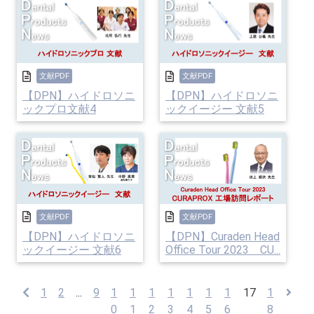
文献PDF
文献PDF
【DPN】ハイドロソニ
【DPN】ハイドロソニ
ックプロ文献4
ックイージー 文献5
文献PDF
文献PDF
【DPN】ハイドロソニ
【DPN】Curaden Head
ックイージー 文献6
Office Tour 2023 CU...
1
2
...
9
1
1
1
1
1
1
1
17
1
0
1
2
3
4
5
6
8