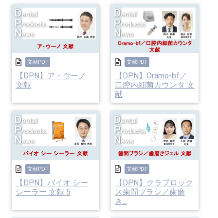
文献PDF
文献PDF
【DPN】ア・ウーノ
【DPN】Oramo-bf／
文献
口腔内細菌カウンタ 文
献
文献PDF
文献PDF
【DPN】バイオ シー
【DPN】クラプロック
シーラー 文献 5
ス歯間ブラシ／歯磨
き...