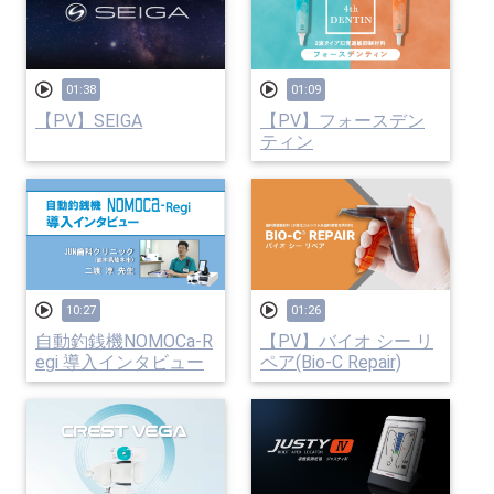
01:38
01:09
【PV】SEIGA
【PV】フォースデン
ティン
10:27
01:26
自動釣銭機NOMOCa-R
【PV】バイオ シー リ
egi 導入インタビュー
ペア(Bio-C Repair)