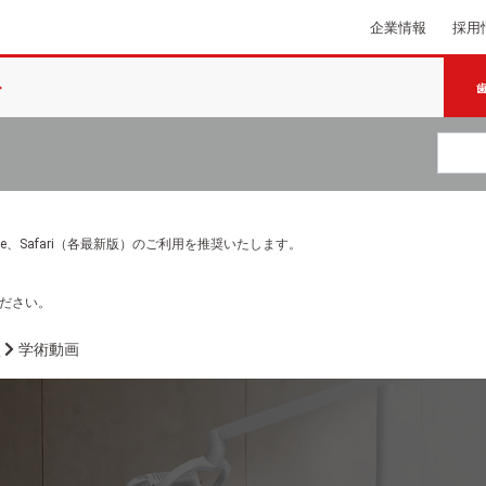
企業情報
採用
e Chrome、Safari（各最新版）のご利用を推奨いたします。
ださい。
介
学術動画