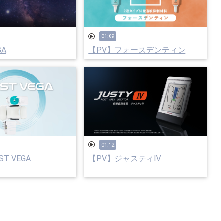
01:09
GA
【PV】フォースデンティン
01:12
T VEGA
【PV】ジャスティⅣ