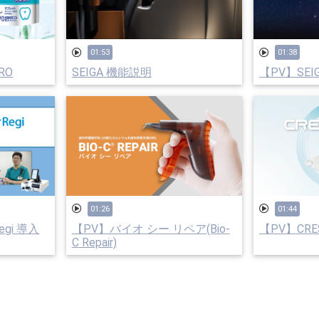
01:53
01:38
RO
SEIGA 機能説明
【PV】SEI
01:26
01:44
gi 導入
【PV】バイオ シー リペア(Bio-
【PV】CRES
C Repair)