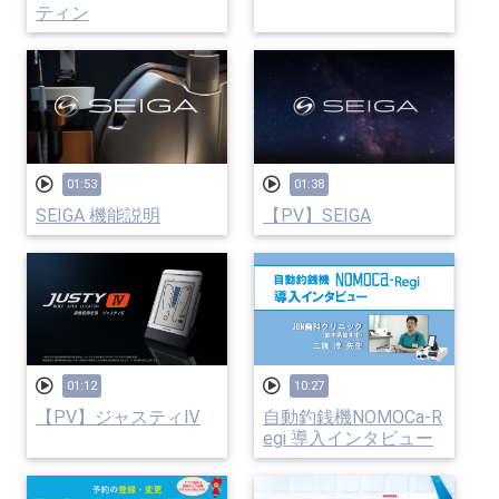
ティン
01:53
01:38
SEIGA 機能説明
【PV】SEIGA
01:12
10:27
【PV】ジャスティⅣ
自動釣銭機NOMOCa-R
egi 導入インタビュー