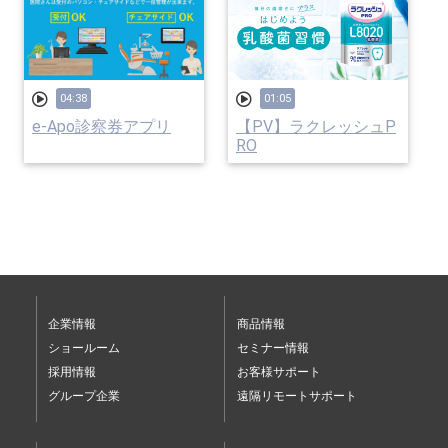
04:38
01:05
e-Apo診察券アプリ
【PV】ラクレッシュP
RO
企業情報
商品情報
ショールーム
セミナー情報
採用情報
お客様サポート
グループ企業
遠隔リモートサポート