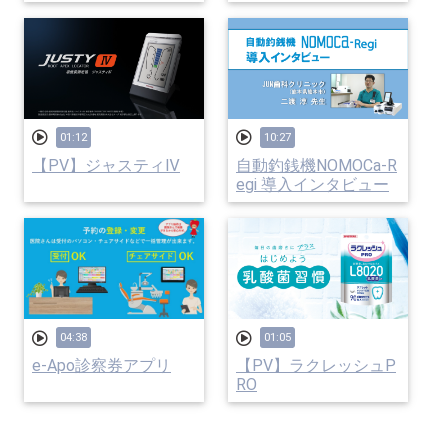
01:12
10:27
【PV】ジャスティⅣ
自動釣銭機NOMOCa-R
egi 導入インタビュー
04:38
01:05
e-Apo診察券アプリ
【PV】ラクレッシュP
RO