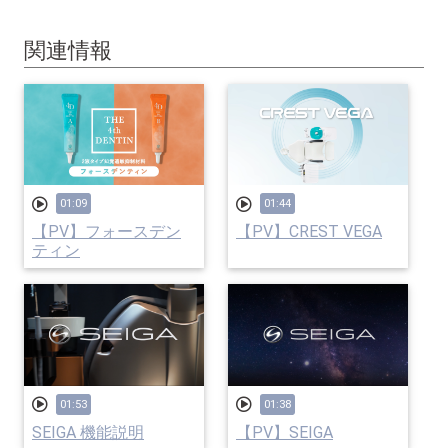
関連情報
01:09
01:44
【PV】フォースデン
【PV】CREST VEGA
ティン
01:53
01:38
SEIGA 機能説明
【PV】SEIGA