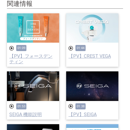
関連情報
01:09
01:44
【PV】フォースデン
【PV】CREST VEGA
ティン
01:53
01:38
SEIGA 機能説明
【PV】SEIGA