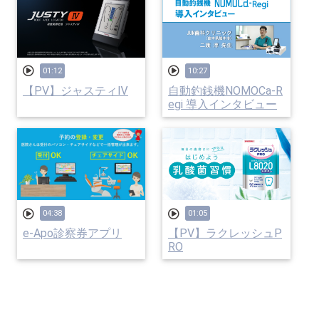
01:12
10:27
【PV】ジャスティⅣ
自動釣銭機NOMOCa-R
egi 導入インタビュー
04:38
01:05
e-Apo診察券アプリ
【PV】ラクレッシュP
RO