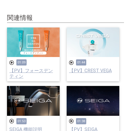
関連情報
01:09
01:44
【PV】フォースデン
【PV】CREST VEGA
ティン
01:53
01:38
SEIGA 機能説明
【PV】SEIGA