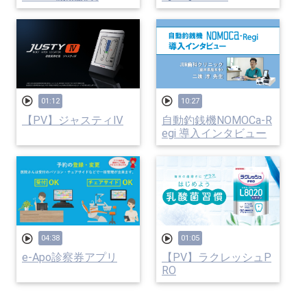
01:12
10:27
【PV】ジャスティⅣ
自動釣銭機NOMOCa-R
egi 導入インタビュー
04:38
01:05
e-Apo診察券アプリ
【PV】ラクレッシュP
RO