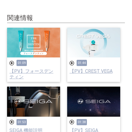
関連情報
01:09
01:44
【PV】フォースデン
【PV】CREST VEGA
ティン
01:53
01:38
SEIGA 機能説明
【PV】SEIGA