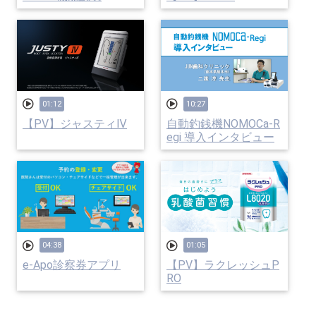
01:12
10:27
【PV】ジャスティⅣ
自動釣銭機NOMOCa-R
egi 導入インタビュー
04:38
01:05
e-Apo診察券アプリ
【PV】ラクレッシュP
RO