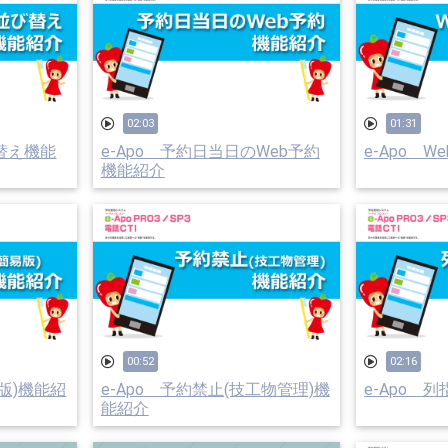
02:03
01:31
び替え機能
e-Apo 予約日当日のWeb予約
e-Apo 
機能紹介
00:52
02:16
易版)機能紹
e-Apo 予約禁止(技工物管理)機
e-Apo 
能紹介