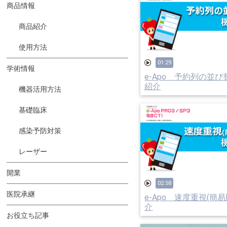
商品情報
商品紹介
使用方法
01:29
学術情報
e-Apo 予約列の並
紹介
機器活用方法
基礎臨床
感染予防対策
レーザー
開業
02:58
医院承継
e-Apo 速度重視(簡
介
お役立ち記事