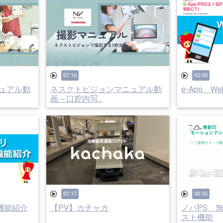
07:16
02:00
ュアル動
ネスクトビジョンマニュアル動
e-Apo 
画～口腔内写...
01:17
00:35
リ機能紹介
【PV】カチャカ
ノバPS 
スト機能