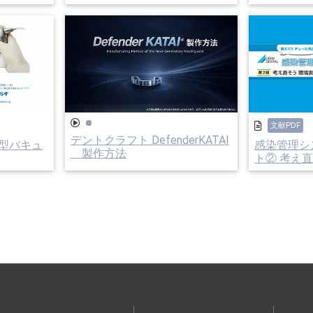
文献PDF
デントクラフト DefenderKATAI
型バキュ
感染管理シ
製作方法
ト② 考え直そ