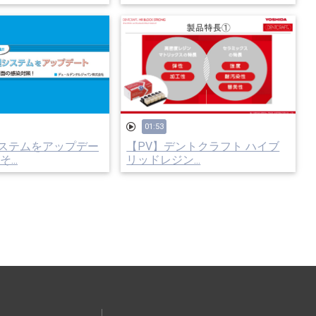
01:53
ステムをアップデー
【PV】デントクラフト ハイブ
...
リッドレジン...