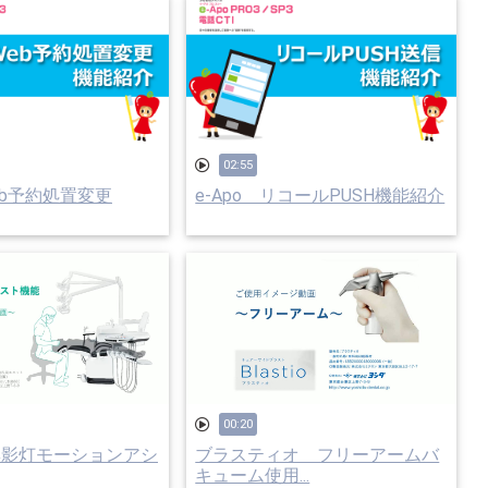
02:55
Web予約処置変更
e-Apo リコールPUSH機能紹介
00:20
無影灯モーションアシ
ブラスティオ フリーアームバ
キューム使用...