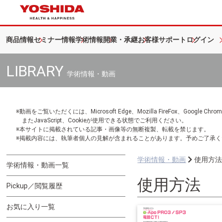
商品情報
セミナー情報
学術情報
開業・承継
お客様サポート
ログイン
LIBRARY
学術情報・動画
※動画をご覧いただくには、Microsoft Edge、Mozilla FireFox、Googl
またJavaScript、Cookieが使用できる状態でご利用ください。
※本サイトに掲載されている記事・画像等の無断複製、転載を禁じます。
※掲載内容には、執筆者個人の見解が含まれることがあります。予めご了承く
学術情報・動画
使用方
学術情報・動画一覧
使用方法
Pickup／閲覧履歴
お気に入り一覧