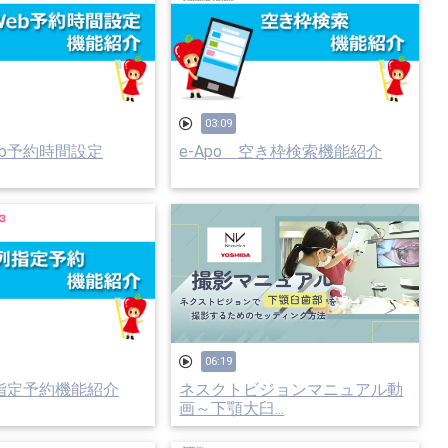
03:09
Web予約時間設定
e-Apo 空き枠検索機能紹介
06:19
列指定予約機能紹介
ネスクトビジョンマニュアル動
画～下顎大臼...