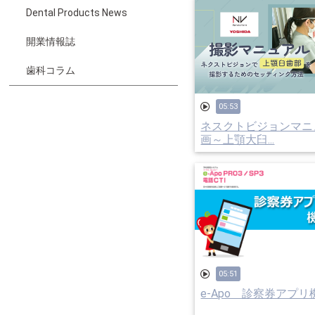
Dental Products News
開業情報誌
歯科コラム
05:53
ネスクトビジョンマニ
画～上顎大臼...
05:51
e-Apo 診察券アプ