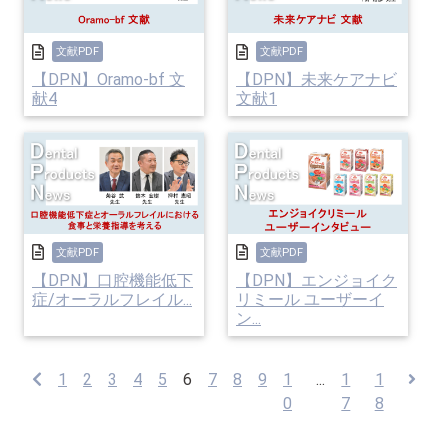
文献PDF
文献PDF
【DPN】Oramo-bf 文
【DPN】未来ケアナビ
献4
文献1
文献PDF
文献PDF
【DPN】口腔機能低下
【DPN】エンジョイク
症/オーラルフレイル...
リミール ユーザーイ
ン...
1
2
3
4
5
6
7
8
9
1
...
1
1
0
7
8