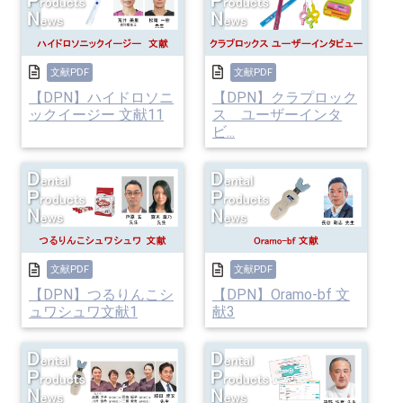
文献PDF
文献PDF
【DPN】ハイドロソニ
【DPN】クラプロック
ックイージー 文献11
ス ユーザーインタ
ビ...
文献PDF
文献PDF
【DPN】つるりんこシ
【DPN】Oramo-bf 文
ュワシュワ文献1
献3