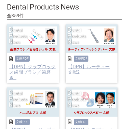
Dental Products News
全359件
文献PDF
文献PDF
【DPN】クラプロック
【DPN】ルーティー
ス歯間ブラシ／歯磨
文献2
き...
文献PDF
文献PDF