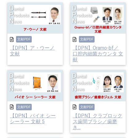
文献PDF
文献PDF
【DPN】ア・ウーノ
【DPN】Oramo-bf／
文献
口腔内細菌カウンタ 文
献
文献PDF
文献PDF
【DPN】バイオ シー
【DPN】クラプロック
シーラー 文献 5
ス歯間ブラシ／歯磨
き...