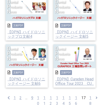
文献PDF
文献PDF
【DPN】ハイドロソニ
【DPN】ハイドロソニ
ックプロ文献4
ックイージー 文献5
文献PDF
文献PDF
【DPN】ハイドロソニ
【DPN】Curaden Head
ックイージー 文献6
Office Tour 2023 CU...
1
2
...
9
1
1
1
1
1
1
1
17
1
0
1
2
3
4
5
6
8