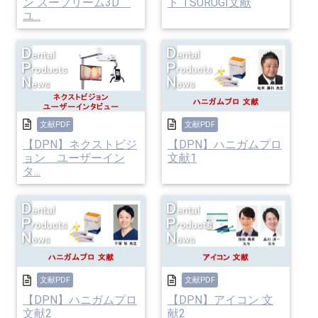
ン スープリーム3D
ト TSURUGI文献
ユ...
文献PDF
文献PDF
【DPN】ネクストビジ
【DPN】ハニガムプロ
ョン ユーザーイン
文献1
タ...
文献PDF
文献PDF
【DPN】ハニガムプロ
【DPN】アイコン 文
文献2
献2